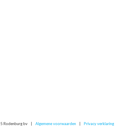
5 Rodenburg bv
|
Algemene voorwaarden
|
Privacy verklaring