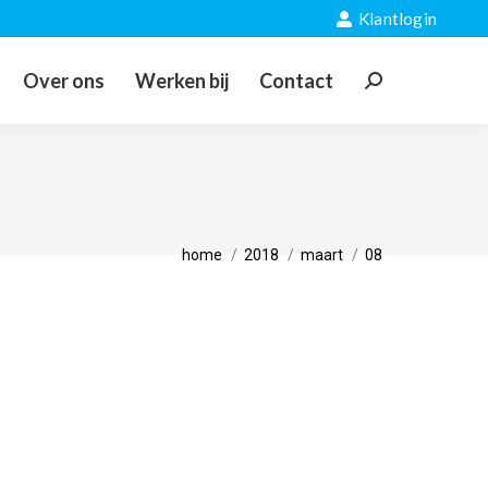
Klantlogin
Over ons
Werken bij
Contact
Zoeken:
Je
bent
home
2018
maart
08
hier: