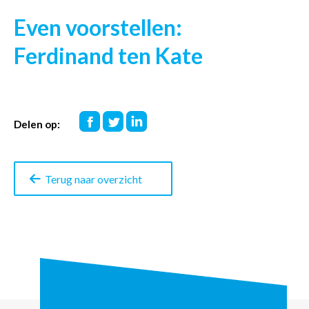
Even voorstellen:
Ferdinand ten Kate
Deel
Deel
Deel
Delen op:
op
op
op
Facebook
Twitter
LinkedIn
Terug naar overzicht