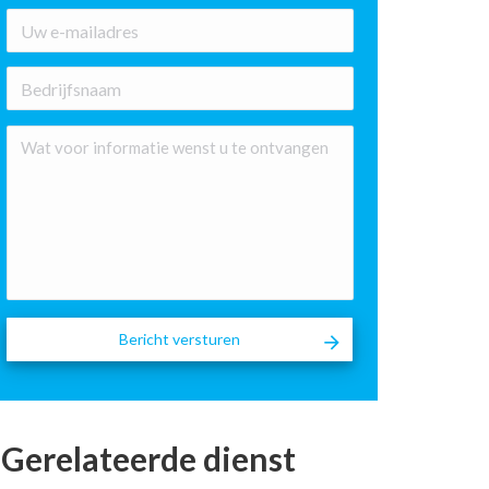
E-
mailadres
*
Bedrijfsnaam
Wat
voor
informatie
wenst
u
te
ontvangen
Gerelateerde dienst