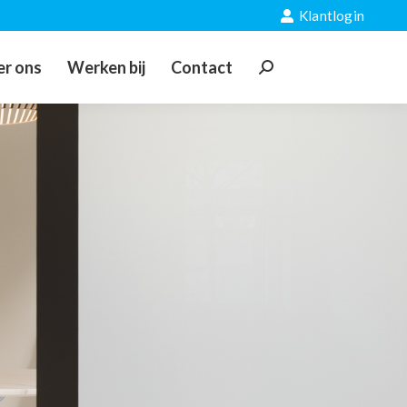
Klantlogin
r ons
Werken bij
Contact
Zoeken: