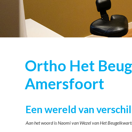
Ortho Het Beug
Amersfoort
Een wereld van verschil
Aan het woord is Naomi van Wezel van Het Beugelkwarti