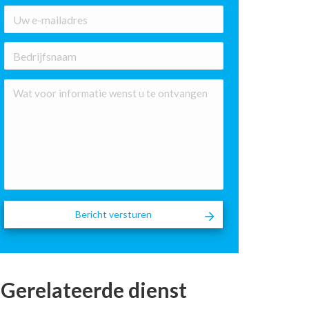
E-
mailadres
*
Bedrijfsnaam
Wat
voor
informatie
wenst
u
te
ontvangen
Gerelateerde dienst