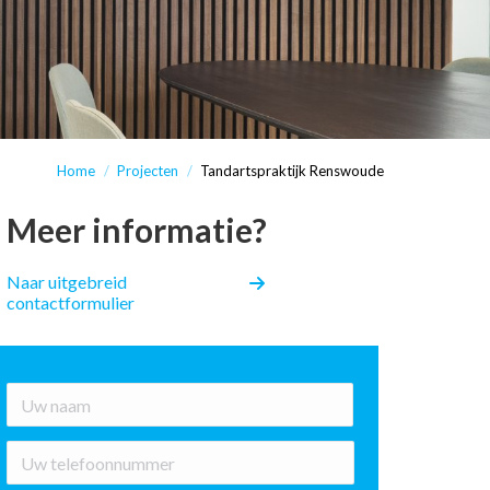
Home
Projecten
Tandartspraktijk Renswoude
Meer informatie?
Naar uitgebreid
contactformulier
*
Voornaam
Nummer
*