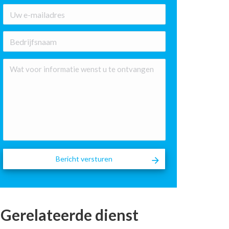
E-
mailadres
*
Bedrijfsnaam
Wat
voor
informatie
wenst
u
te
ontvangen
Gerelateerde dienst