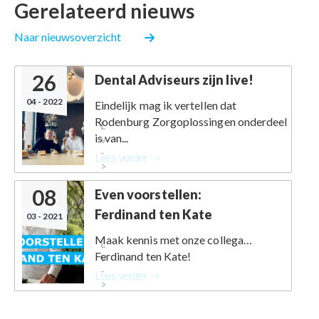
Gerelateerd nieuws
Naar nieuwsoverzicht
26
Dental Adviseurs zijn live!
04 - 2022
Eindelijk mag ik vertellen dat
Rodenburg Zorgoplossingen onderdeel
Lees
is van...
verder
-
Lees verder ->
>
08
Even voorstellen:
Ferdinand ten Kate
03 - 2021
Maak kennis met onze collega…
Lees
Ferdinand ten Kate!
verder
-
Lees verder ->
>