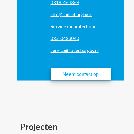
0318-463368
info@rodenburgbv.nl
Service en onderhoud
085-0433040
service@rodenburgbv.nl
Neem contact op
Projecten