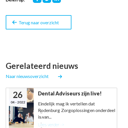
op
op
op
Facebook
Twitter
LinkedIn
Terug naar overzicht
Gerelateerd nieuws
Naar nieuwsoverzicht
26
Dental Adviseurs zijn live!
04 - 2022
Eindelijk mag ik vertellen dat
Rodenburg Zorgoplossingen onderdeel
Lees
is van...
verder
-
Lees verder ->
>